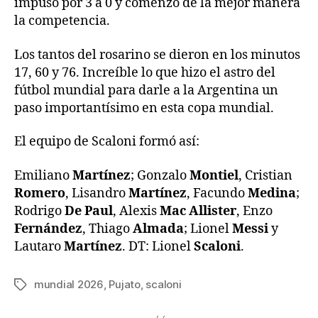
impuso por 3 a 0 y comenzó de la mejor manera
la competencia.
Los tantos del rosarino se dieron en los minutos
17, 60 y 76. Increíble lo que hizo el astro del
fútbol mundial para darle a la Argentina un
paso importantísimo en esta copa mundial.
El equipo de Scaloni formó así:
Emiliano
Martínez
; Gonzalo
Montiel
, Cristian
Romero
, Lisandro
Martínez
, Facundo
Medina
;
Rodrigo
De Paul
, Alexis
Mac Allister
, Enzo
Fernández
, Thiago
Almada
; Lionel
Messi
y
Lautaro
Martínez
. DT: Lionel
Scaloni
.
mundial 2026
,
Pujato
,
scaloni