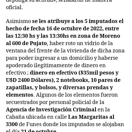
deponga su actitud», señalaron de manera
oficial.
Asimismo
se les atribuye a los 5 imputados el
hecho de fecha 16 de octubre de 2022, entre
las 12:30 hs y las 13:30hs en zona de Moreno
al 600 de Pujato
, haber roto un vidrio de la
ventana del frente de la vivienda de dicha zona
para poder ingresar a un domicilio y haberse
apoderado ilegítimamente de dinero en
efectivo ;
dinero en efectivo ($35mil pesos y
U$D 2400 Dólares), 2 notebooks, 10 pares de
zapatillas, y bolsos, y diversas prendas y
elementos
. Algunos de los elementos fueron
secuestrados por personal policial de la
Agencia de Investigación Criminal
en la
Cabaña ubicada en calle
Las Margaritas al
3300
de Funes donde los imputados se alojaban
el día
21 de octubre
.