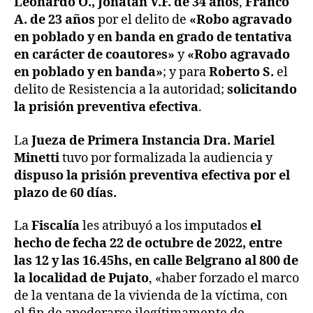
Leonardo O., Jonatan V.F. de 34 años
,
Franco
A. de 23 años
por el delito de
«Robo agravado
en poblado y en banda en grado de tentativa
en carácter de coautores»
y
«Robo agravado
en poblado y en banda»
; y para
Roberto S.
el
delito de Resistencia a la autoridad;
solicitando
la prisión preventiva efectiva
.
La
Jueza de Primera Instancia Dra. Mariel
Minetti
tuvo por formalizada la audiencia y
dispuso la prisión preventiva efectiva por el
plazo de 60 días.
La
Fiscalía
les atribuyó a los imputados
el
hecho de fecha 22 de octubre de 2022, entre
las 12 y las 16.45hs, en calle Belgrano al 800 de
la localidad de Pujato
, «haber forzado el marco
de la ventana de la vivienda de la víctima, con