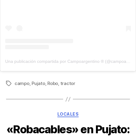
Una publicación compartida por Campoargentino ® (@campoargentinoo_)
campo
,
Pujato
,
Robo
,
tractor
LOCALES
«Robacables» en Pujato: