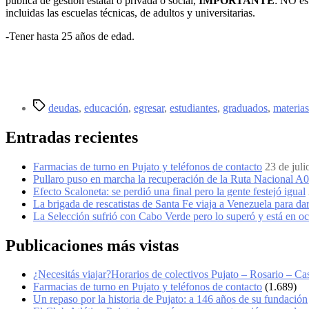
pública de gestión estatal o privada o social,
IMPORTANTE
: NO es
incluidas las escuelas técnicas, de adultos y universitarias.
-Tener hasta 25 años de edad.
deudas
,
educación
,
egresar
,
estudiantes
,
graduados
,
materias
Entradas recientes
Farmacias de turno en Pujato y teléfonos de contacto
23 de jul
Pullaro puso en marcha la recuperación de la Ruta Nacional A
Efecto Scaloneta: se perdió una final pero la gente festejó igual
La brigada de rescatistas de Santa Fe viaja a Venezuela para dar
La Selección sufrió con Cabo Verde pero lo superó y está en o
Publicaciones más vistas
¿Necesitás viajar?Horarios de colectivos Pujato – Rosario – Cas
Farmacias de turno en Pujato y teléfonos de contacto
(1.689)
Un repaso por la historia de Pujato: a 146 años de su fundación