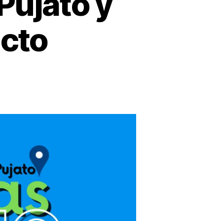
Pujato y
acto