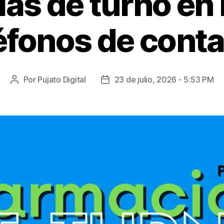
as de turno en 
éfonos de cont
Por
Pujato Digital
23 de julio, 2026 - 5:53 PM