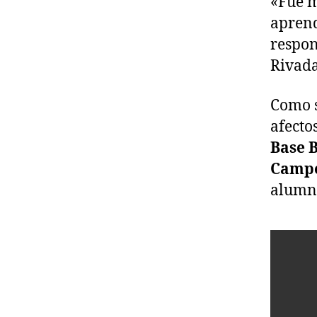
«Fue m
aprend
respon
Rivada
Como s
afecto
Base B
Campe
alumno