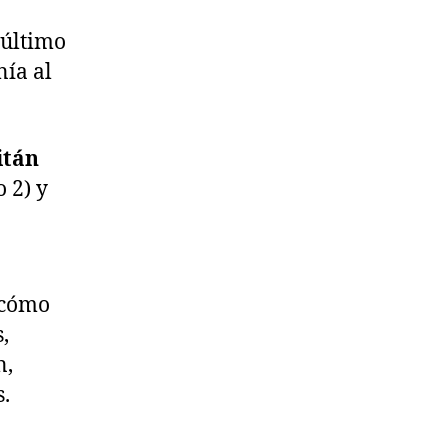
l último
ía al
itán
 2) y
 cómo
,
n,
s.