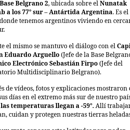
Base Belgrano 2
, ubicada sobre el
Nunatak
b a los 77° sur – Antártida Argentina
. Es e
donde tenemos argentinos viviendo en cercan
r.
e el mismo se mantuvo el diálogo con el
Cap
 Eduardo Arguello
(Jefe de la Base Belgrano
nico Electrónico Sebastián Firpo
(Jefe del
torio Multidisciplinario Belgrano).
és de vídeos, fotos y explicaciones mostraron
sus días en el extremo más sur de nuestro país
las temperaturas llegan a -59°.
Allí trabaja
an, cuidan y protegen nuestras tierras helada