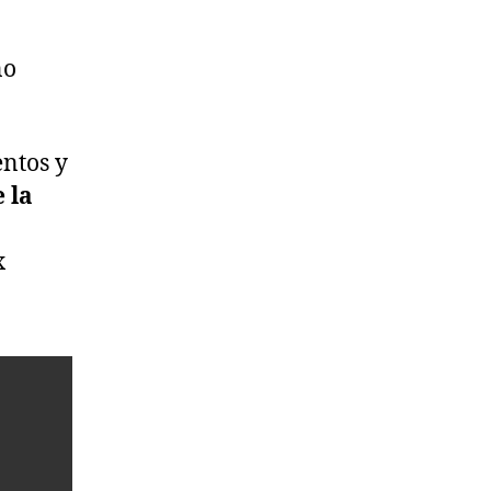
no
ntos y
 la
x