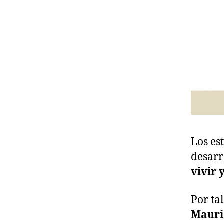
Los es
desarr
vivir 
Por ta
Mauri