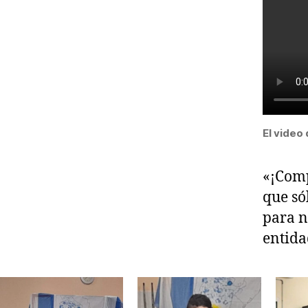
El video 
«¡Comp
que só
para n
entida