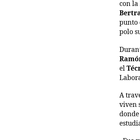
con la
Bertra
punto 
polo su
Durant
Ramón
el
Téc
Labora
A trav
viven 
donde
estudi