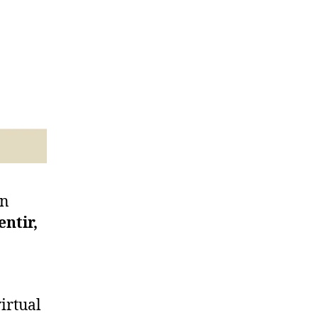
án
entir,
irtual