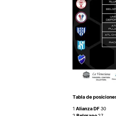
Tabla de posicione
1
Alianza DF
30
2
Belgrano
27