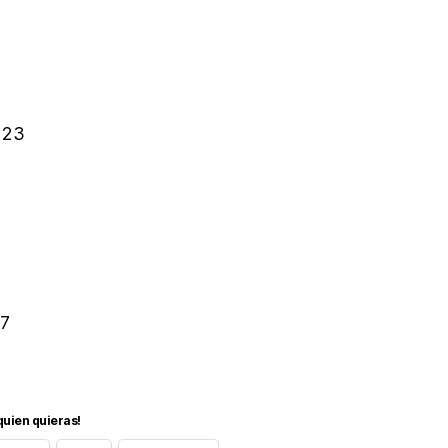
23
7
quien quieras!