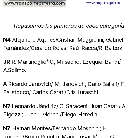
Repasamos los primeros de cada categoría
N4
Alejandro Aquiles/Cristian Maggiolini; Gabriel
Fernández/Gerardo Rojas; Raúl Racca/R. Balbozi.
JR
R. Martinoglio/ C, Musacho; Ezequiel Bandi/
A.Solimo.
A
Ricardo Janovich/ M. Janovich; Dario Ballari/ F.
Falistocco/ Carlos Carati/Cris Luraschi.
N7
Leonardo Jándiriz/ C. Saraceni; Juan Carati/ A.
Pigozzi; Juan I. Moroni/Diego Heredia.
NZ
Hernán Montes/Fernando Moschini; H.
Romero/Bruno Rimoldi; Mauri Lusardi/Juan C.