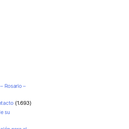
 – Rosario –
ntacto
(1.693)
de su