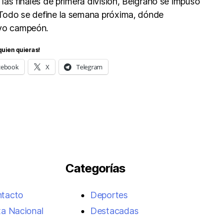
 las finales de primera división, Belgrano se impuso
 Todo se define la semana próxima, dónde
vo campeón.
quien quieras!
cebook
X
Telegram
Categorías
ntacto
Deportes
ta Nacional
Destacadas