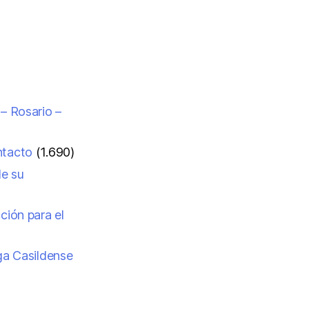
 – Rosario –
ntacto
(1.690)
de su
ción para el
iga Casildense