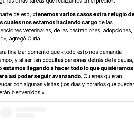
lgunas otras tareas que realizamos en el predio».
parte de eso, «
tenemos varios casos extra refugio d
os cuales nos estamos haciendo cargo
de las
tenciones veterinarias, de las castraciones, adopciones,
tc», agregó Curia.
ara finalizar comentó que «todo esto nos demanda
iempo, y al ser tan poquitas personas detrás de la causa,
o estamos llegando a hacer todo lo que quisiéramos
ara así poder seguir avanzando
. Quienes quieran
yudar con algunas visitas (los días y horarios que puedan
serán bienvenidos!».