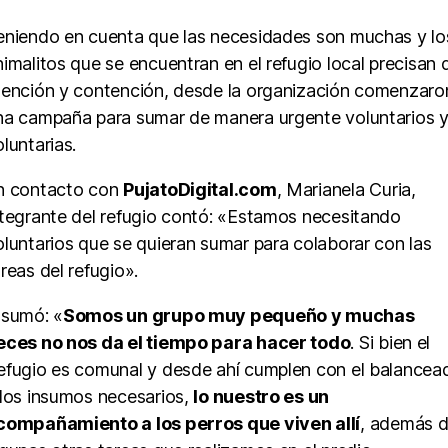
eniendo en cuenta que las necesidades son muchas y lo
nimalitos que se encuentran en el refugio local precisan 
tención y contención, desde la organización comenzaro
na campaña para sumar de manera urgente voluntarios 
luntarias.
n contacto con
PujatoDigital.com
, Marianela Curia,
ntegrante del refugio contó: «Estamos necesitando
oluntarios que se quieran sumar para colaborar con las
reas del refugio».
 sumó: «
Somos un grupo muy pequeño y muchas
eces no nos da el tiempo para hacer todo
. Si bien el
efugio es comunal y desde ahí cumplen con el balancea
 los insumos necesarios,
lo nuestro es un
compañamiento a los perros que viven allí
, además 