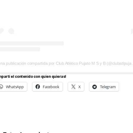
Una publicación compartida po
partí el contenido con quien quieras!
WhatsApp
Facebook
X
Telegram