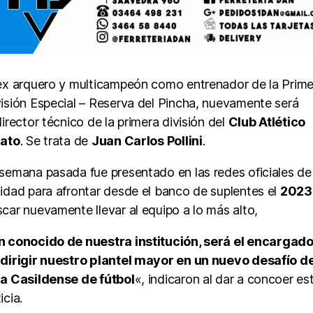
ex arquero y multicampeón como entrenador de la Prime
isión Especial – Reserva del Pincha, nuevamente será
director técnico de la primera división del
Club Atlético
jato
. Se trata de
Juan Carlos Pollini
.
semana pasada fue presentado en las redes oficiales de 
idad para afrontar desde el banco de suplentes el
202
car nuevamente llevar al equipo a lo más alto,
n conocido de nuestra institución, será el encargad
dirigir nuestro plantel mayor en un nuevo desafío de
ga Casildense de fútbol
«, indicaron al dar a concoer es
icia.