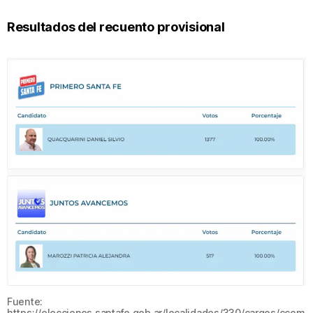
Resultados del recuento provisional
Fuente:
https://elecciones.santafe.gob.ar/localidades/330/cargos/ccom