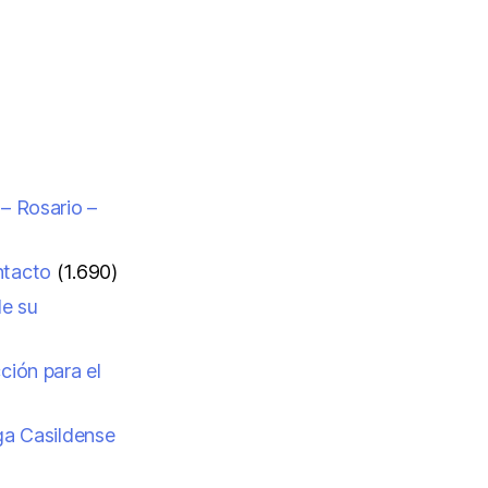
 – Rosario –
ntacto
(1.690)
de su
ción para el
iga Casildense