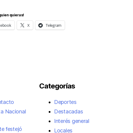
quien quieras!
cebook
X
Telegram
Categorías
ntacto
Deportes
ta Nacional
Destacadas
Interés general
te festejó
Locales